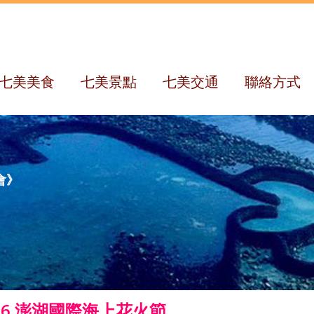
七美美食
七美景點
七美交通
聯絡方式
會》
26 澎湖國際海上花火節