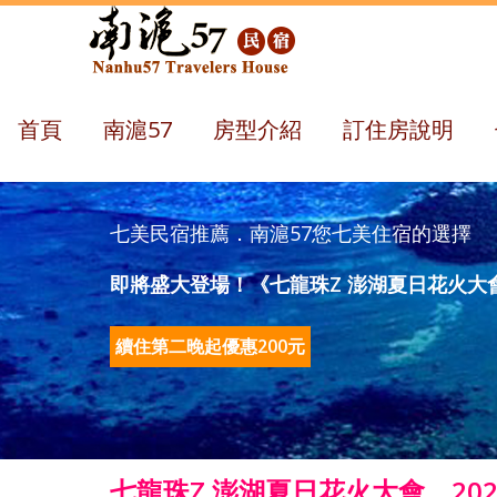
首頁
南滬57
房型介紹
訂住房說明
七美民宿推薦．南滬57您七美住宿的選擇
即將盛大登場！《七龍珠Z 澎湖夏日花火大
續住第二晚起優惠200元
七龍珠Z 澎湖夏日花火大會．20