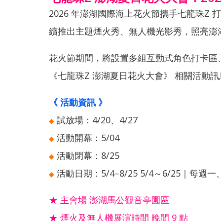
2026 年澎湖國際海上花火節攜手七龍珠Z 
續推出主題煙火秀、無人機光影秀，照亮澎
花火節期間，將設置多組互動式角色打卡區
《七龍珠Z 澎湖夏日花火大會》 相關活動
《 活動資訊 》
試放場：4/20、4/27
◆
活動開幕：5/04
◆
活動閉幕：8/25
◆
活動日期：5/4–8/25 5/4～6/25｜每週一
◆
★ 主會場 澎湖馬公觀音亭園區
★ 煙火及無人機展演時間 晚間 9 點